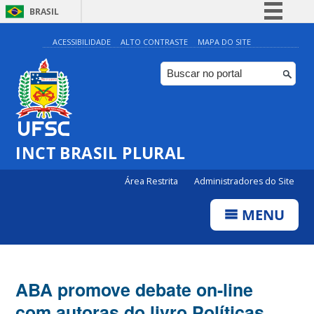
BRASIL
Simplifique!
ACESSIBILIDADE
ALTO CONTRASTE
MAPA DO SITE
Comunica BR
Participe
Acesso à informação
Legislação
INCT BRASIL PLURAL
Canais
Área Restrita
Administradores do Site
MENU
ABA promove debate on-line
com autoras do livro Políticas