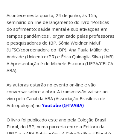
Acontece nesta quarta, 24 de junho, às 15h,
seminário on-line de lançamento do livro “Políticas
do sofrimento: saúde mental e subjetivações em
tempos pandêmicos”, organizado pelas professoras
e pesquisadoras do IBP, Sônia Weidner Maluf
(UFSC/coordenadora do IBP), Ana Paula Müller de
Andrade (Unicentro/PR) e Érica Quinaglia Silva (UnB).
A Apresentação é de Michele Escoura (UFPA/CELCA-
ABA).
As autoras estarão no evento on-line e vão
conversar sobre a obra. A transmissão vai ser ao
vivo pelo Canal da ABA (Associação Brasileira de
Antropologia) no
Youtube (@TVABA)
.
O livro foi publicado este ano pela Coleção Brasil
Plural, do IBP, numa parceria entre a Editora da
UFSC e a ABA Publicações. A Coleção Brasil Plural é