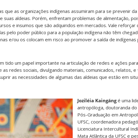
as que as organizações indígenas assumiram para se prevenir da
de suas aldeias. Porém, enfrentam problemas de alimentação, poi
rsos e insumos que são adquiridos em mercados. Vale reforçar
idas pelo poder público para a população indígena não têm chega
nas e/ou os colocam em risco ao promover a saída de indígenas 
m tido um papel importante na articulação de redes e ações para
 as redes sociais, divulgando materiais, comunicados, relatos,
ra suprir as necessidades de algumas das aldeias que estão em si
Joziléia Kaingáng
é uma lid
antropóloga, doutoranda d
Pós-Graduação em Antropolo
UFSC, coordenadora pedagó
Licenciatura Intercultural In
Mata Atlântica da UFSC e pe