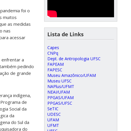
 pandemia foi o
s muitos
 que as medidas
do nas
Lista de Links
para acessar
Capes
CNPq
Dept. de Antropologia UFSC
 enfrentar a
FAPEAM
 e também pedindo
FAPESC
tuação de grande
Museu Amazônico/UFAM
Museu UFSC
NAPlus/UFMT
NEAI/UFAM
erança indígena,
PPGAS/UFAM
o Programa de
PPGAS/UFSC
gia Social da
SeTIC
UDESC
gica da
UFAM
dígena do Sul da
UFMT
squisadora do
UFSC