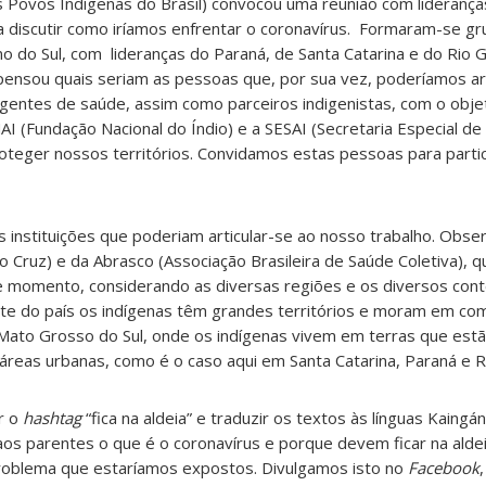
s Povos Indígenas do Brasil) convocou uma reunião com liderança
a discutir como iríamos enfrentar o coronavírus. Formaram-se gr
o Sul, com lideranças do Paraná, de Santa Catarina e do Rio G
pensou quais seriam as pessoas que, por sua vez, poderíamos ar
 agentes de saúde, assim como parceiros indigenistas, com o obje
 (Fundação Nacional do Índio) e a SESAI (Secretaria Especial de
oteger nossos territórios. Convidamos estas pessoas para partic
instituições que poderiam articular-se ao nosso trabalho. Obs
 Cruz) e da Abrasco (Associação Brasileira de Saúde Coletiva), q
e momento, considerando as diversas regiões e os diversos cont
te do país os indígenas têm grandes territórios e moram em co
o Mato Grosso do Sul, onde os indígenas vivem em terras que es
reas urbanas, como é o caso aqui em Santa Catarina, Paraná e Ri
ar o
hashtag
“fica na aldeia” e traduzir os textos às línguas Kaingán
 aos parentes o que é o coronavírus e porque devem ficar na ald
blema que estaríamos expostos. Divulgamos isto no
Facebook