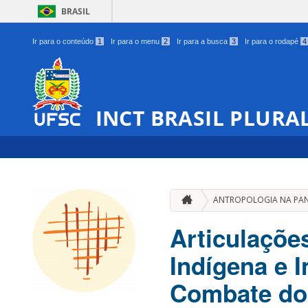
BRASIL
Ir para o conteúdo
1
Ir para o menu
2
Ir para a busca
3
Ir para o rodapé
4
INCT BRASIL PLURA
ANTROPOLOGIA NA PA
Articulaçõe
Indígena e 
Combate do