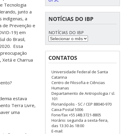
 e Tecnologia
iderando, junto a
NOTÍCIAS DO IBP
 indígenas, a
ta de Prevenção e
OVID-19) em
NOTÍCIAS DO IBP
ul do Brasil,
 2020. Essa
à preocupação
CONTATOS
, Xetá e Charrua
Universidade Federal de Santa
Catarina
mento?
Centro de Filosofia e Ciências
Humanas
Departamento de Antropologia / sl.
demia estava
101
Florianópolis - SC / CEP 88040-970
ento Terra Livre,
Caixa Postal 5006
haver uma
Fone/fax +55 (48) 3721-8805
Horário: segunda a sexta-feira,
das 13:30 às 18:00
E-mail: