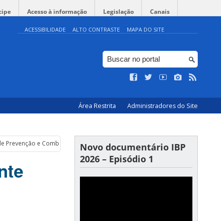
cipe
Acesso à informação
Legislação
Canais
ACESSIBILIDADE
ALTO CONTRASTE
MAPA DO SITE
Área Restrita
Administradores do Site
a de Prevenção e Combate do CoronavÍrus (COVID-19)
Novo documentário IBP
2026 – Episódio 1
nte