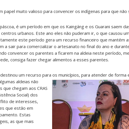
m papel muito valioso para convencer os indígenas para que não 
 páscoa, é um período em que os Kaingáng e os Guarani saem d
 centros urbanos. Este ano eles não puderam ir, o que causou u
stamente este período gera um recurso financeiro que mantém as
 a sair para comercializar o artesanato no final do ano e durant
indo convencer os parentes a ficarem na aldeia neste período,
rede, consiga fazer chegar alimentos a esses parentes.
 destinou um recurso para os municípios, para atender de forma
e
lgumas aldeias não
os que chegam aos CRAS
stência Social) dos
flito de interesses,
es que estão em
pamento. Estas
geis, as que mais