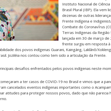
Instituto Nacional de Ciência
Brasil Plural (IBP). Ela vem l
dezenas de outras lideranças
Frente Indígena e Indigenis
Combate do CoronavÍrus (C
Terras Indígenas da Região S
lançada em 30 de março de
frente surgiu em resposta 
rabilidade dos povos indígenas Guarani, Kaingáng, Laklãnõ/Xokleng
asil. Joziléia nos contou como tem sido a articulação da Frente.
rincipais desafios enfrentados pelos povos indígenas neste mo
omeçaram a ter casos de COVID-19 no Brasil e vimos que a pan
foram cancelados eventos indígenas importantes como o Acampam
r atitudes para proteger nossos povos, dado que não parecia 
rno.