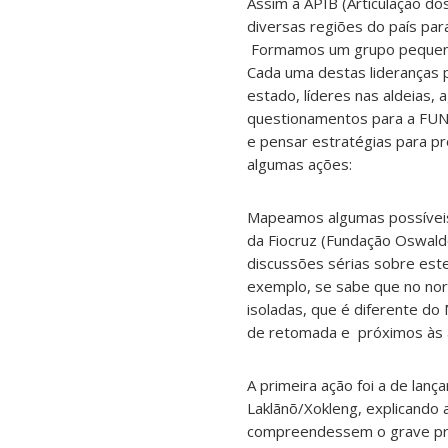
Assim a APIB (Articulação do
diversas regiões do país par
Formamos um grupo pequeno d
Cada uma destas lideranças 
estado, líderes nas aldeias,
questionamentos para a FUNAI
e pensar estratégias para pr
algumas ações:
Mapeamos algumas possíveis 
da Fiocruz (Fundação Oswaldo
discussões sérias sobre est
exemplo, se sabe que no nor
isoladas, que é diferente d
de retomada e próximos às á
A primeira ação foi a de lanç
Laklãnõ/Xokleng, explicando
compreendessem o grave pro