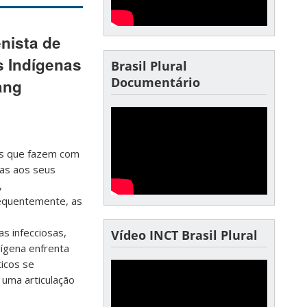
nista de
s Indígenas
Brasil Plural
Documentário
ang
es que fazem com
das aos seus
,
sequentemente, as
s infecciosas,
Vídeo INCT Brasil Plural
ígena enfrenta
ticos se
 uma articulação