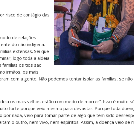
r risco de contágio das
modo de relações
ente do não indígena.
ílias extensas. Sei que
inar, logo toda a aldeia
 famílias os tios são
mo irmãos, os mais
oram com a gente. Não podemos tentar isolar as famílias, se nã
ldeia os mais velhos estão com medo de morrer”. Isso é muito sé
muito forte porque veio mesmo para devastar. Porque toda doen
io por nada, veio para tomar parte de algo que tem sido desresp
tam o outro, nem vivo, nem espíritos. Assim, a doença veio se m