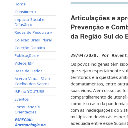
Home
O Instituto »
Articulações e ap
Impacto Social e
Difusão »
Prevenção e Comba
Redes de Pesquisa »
da Região Sul do B
Coleção Brasil Plural
Coleção Didática
29/04/2020. Por Valent
Publicações »
Vídeos IBP
Os povos indígenas têm sido
que sejam especialmente vuln
Base de Dados
territórios e a questões ambi
Acervo Virtual Sílvio
desmatamentos, entre outras
Coelho dos Santos
suas vidas. Além disso, as fo
IBP no YOUTUBE
compartilhamento de utensíl
Eventos
como é o caso da pandemia p
Formulários e
com as inadequações do Siste
Orientações
multiplicam devido às especi
ESPECIAL:
adequada entre esse Subsist
Antropologia na