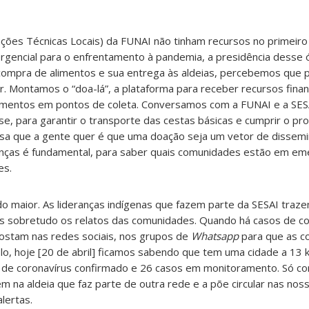
ções Técnicas Locais) da FUNAI não tinham recursos no primeir
gencial para o enfrentamento à pandemia, a presidência desse 
compra de alimentos e sua entrega às aldeias, percebemos que 
. Montamos o “doa-lá”, a plataforma para receber recursos fina
imentos em pontos de coleta. Conversamos com a FUNAI e a SES
, para garantir o transporte das cestas básicas e cumprir o pr
coisa que a gente quer é que uma doação seja um vetor de dissemi
anças é fundamental, para saber quais comunidades estão em eme
es.
o maior. As lideranças indígenas que fazem parte da SESAI traze
as sobretudo os relatos das comunidades. Quando há casos de co
postam nas redes sociais, nos grupos de
Whatsapp
para que as c
lo, hoje [20 de abril] ficamos sabendo que tem uma cidade a 13
 de coronavírus confirmado e 26 casos em monitoramento. Só c
 na aldeia que faz parte de outra rede e a põe circular nas nos
lertas.