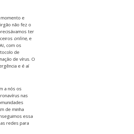
o momento e
órgão não fez o
precisávamos ter
nceiros
online
, e
AI, com os
otocolo de
nação de vírus. O
rgência e é aí
m a nós os
ronavírus nas
omunidades
 km de minha
onseguimos essa
sas redes para