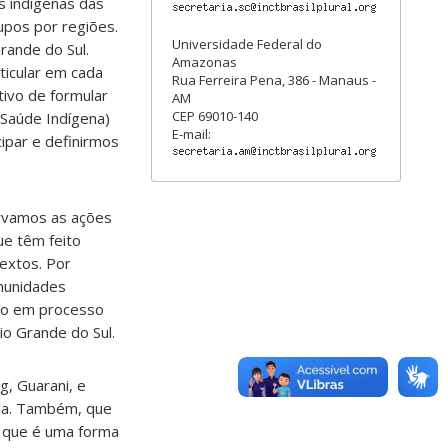
s indígenas das
upos por regiões.
Universidade Federal do
rande do Sul.
Amazonas
ticular em cada
Rua Ferreira Pena, 386 - Manaus -
tivo de formular
AM
CEP 69010-140
 Saúde Indígena)
E-mail:
ipar e definirmos
ervamos as ações
ue têm feito
extos. Por
munidades
tão em processo
o Grande do Sul.
g, Guarani, e
eia. Também, que
, que é uma forma