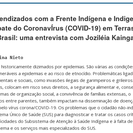
rendizados com a Frente Indígena e Indige
te do CoronavÍrus (COVID-19) em Terra
rasil: uma entrevista com Joziléia Kaing
ina Nieto
 historicamente dizimados por epidemias. São várias as condiçõ
eráveis a epidemias e ao risco de etnocídio. Problemáticas liga
entais e sociais, como invasões ilegais de garimpeiros e grileiros
, colocam em risco seus direitos, a segurança alimentar e, con
rmas de organização social, a convivência de famílias extensas, o
ios entre parentes, também impactam na disseminação de doença
elo vírus corona/COVID-19. Os problemas que o cidadão não-ind
ma Único de Saúde (SUS) para diagnosticar e tratar os casos crí
ficidades do Subsistema de Atenção à Saúde Indígena e à falta de
ema e os serviços mais especializados do SUS.