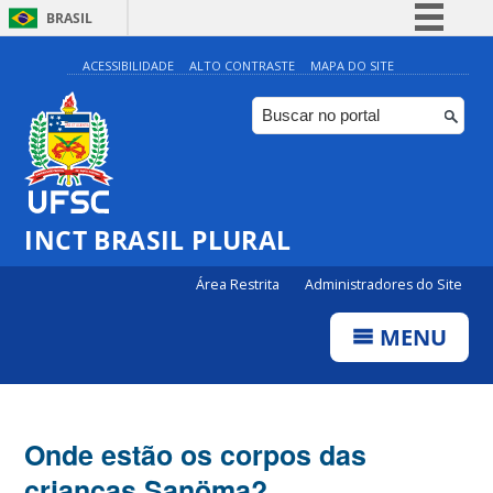
BRASIL
Simplifique!
ACESSIBILIDADE
ALTO CONTRASTE
MAPA DO SITE
Comunica BR
Participe
Acesso à informação
Legislação
INCT BRASIL PLURAL
Canais
Área Restrita
Administradores do Site
MENU
Onde estão os corpos das
crianças Sanöma?