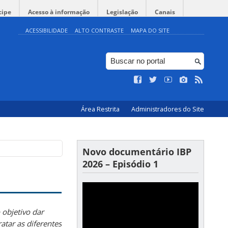
cipe
Acesso à informação
Legislação
Canais
ACESSIBILIDADE
ALTO CONTRASTE
MAPA DO SITE
Área Restrita
Administradores do Site
Novo documentário IBP
2026 – Episódio 1
 objetivo dar
ratar as diferentes