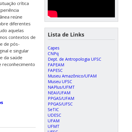
ituação crítica
periência
etânea reúne
obre diferentes
tudo aquelas
Lista de Links
 nos contextos de
e de pós-
Capes
inal e singular
CNPq
 e da saúde
Dept. de Antropologia UFSC
o e reconhecimento
FAPEAM
FAPESC
Museu Amazônico/UFAM
Museu UFSC
NAPlus/UFMT
NEAI/UFAM
PPGAS/UFAM
os
PPGAS/UFSC
SeTIC
UDESC
UFAM
UFMT
UFSC