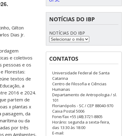
26.
NOTÍCIAS DO IBP
inho, Gilton
NOTÍCIAS DO IBP
los Dias Jr.
abordagem
icas e coletivos
CONTATOS
s pessoas e os
 e Florestas:
Universidade Federal de Santa
reúne textos de
Catarina
Centro de Filosofia e Ciências
Educação, a
Humanas
ntre 2016 e 2024.
Departamento de Antropologia / sl.
 que partem de
101
Florianópolis - SC / CEP 88040-970
oas x plantas x
Caixa Postal 5006
da paisagem, da
Fone/fax +55 (48) 3721-8805
marítima ou da
Horário: segunda a sexta-feira,
hadas por três
das 13:30 às 18:00
E-mail:
dos em Ambientes,