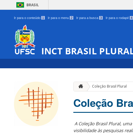
BRASIL
Ir para o conteúdo
1
Ir para o menu
2
Ir para a busca
3
Ir para o rodapé
4
INCT BRASIL PLURA
Coleção Brasil Plural
Coleção Bras
A Coleção Brasil Plural, uma 
visibilidade às pesquisas real