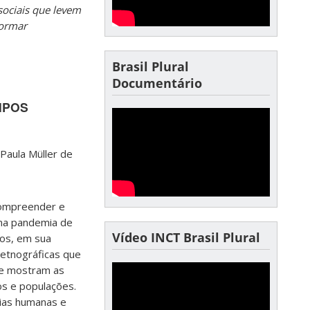
sociais que levem
formar
Brasil Plural
Documentário
MPOS
Paula Müller de
compreender e
 na pandemia de
Vídeo INCT Brasil Plural
hos, em sua
etnográficas que
s e mostram as
os e populações.
cias humanas e