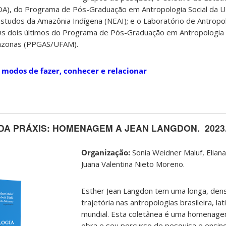
NOA), do Programa de Pós-Graduação em Antropologia Social da 
tudos da Amazônia Indígena (NEAI); e o Laboratório de Antropol
 Os dois últimos do Programa de Pós-Graduação em Antropologia 
mazonas (PPGAS/UFAM).
: modos de fazer, conhecer e relacionar
DA PRÁXIS: HOMENAGEM A JEAN LANGDON.
2023
Organização:
Sonia Weidner Maluf, Eliana
Juana Valentina Nieto Moreno.
Esther Jean Langdon tem uma longa, den
trajetória nas antropologias brasileira, la
mundial. Esta coletânea é uma homenagem
obra e seu percurso de pesquisa e ensi