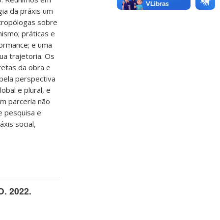
ia da práxis um
tropólogas sobre
ismo; práticas e
rformance; e uma
ua trajetoria. Os
retas da obra e
pela perspectiva
obal e plural, e
em parcería não
e pesquisa e
xis social,
 2022.