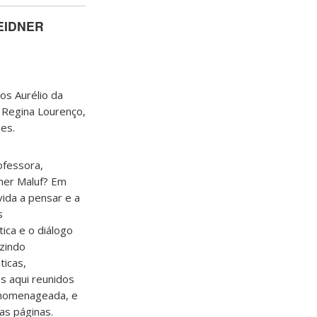
EIDNER
cos Aurélio da
a Regina Lourenço,
ues.
fessora,
ner Maluf? Em
vida a pensar e a
s
ica e o diálogo
uzindo
ticas,
os aqui reunidos
 homenageada, e
as páginas.