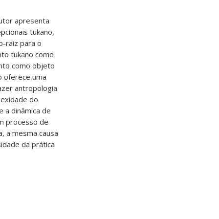
utor apresenta
pcionais tukano,
-raiz para o
nto tukano como
anto como objeto
o oferece uma
azer antropologia
lexidade do
e a dinâmica de
um processo de
a, a mesma causa
idade da prática