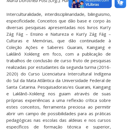
Maria Dorothea Post (Org.); Hanazaki, Natália (Org.)
Interculturalidade, interdisciplinaridade, bilinguismo,
especificidade. Conceitos que dão base e corpo às
diversas pesquisas apresentadas nos livros Kuri’y
Zág Fág – Ensino e Natureza e Kuri’y Zág Fág –
Culturas e Memórias, que dão continuidade à
Coleção Ações e Saberes Guarani, Kaingang e
Laklãnõ Xokleng em foco, com a publicação de
trabalhos de conclusão de curso fruto de pesquisas
realizadas por estudantes da segunda turma (2016-
2020) do Curso Licenciatura Intercultural Indígena
do Sul da Mata Atlântica da Universidade Federal de
Santa Catarina. Pesquisadoras/es Guarani, Kaingang
e Laklãnõ-Xokleng nos guiam através de suas
próprias experiências a uma reflexão crítica sobre
estes conceitos, ferramenta preciosa ao permitir
abrir um campo de possibilidades para as práticas
pedagógicas nas escolas das aldeias e nos cursos
específicos de formação técnica e superior,