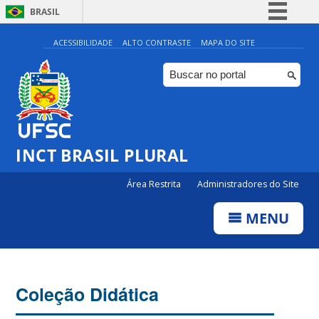
BRASIL
Simplifique!
ACESSIBILIDADE
ALTO CONTRASTE
MAPA DO SITE
Comunica BR
Participe
Acesso à informação
Legislação
INCT BRASIL PLURAL
Canais
Área Restrita
Administradores do Site
MENU
Coleção Didática