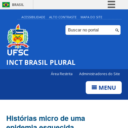
BRASIL
Simplifique!
ACESSIBILIDADE
ALTO CONTRASTE
MAPA DO SITE
Comunica BR
Participe
Acesso à informação
Legislação
INCT BRASIL PLURAL
Canais
Área Restrita
Administradores do Site
MENU
Histórias micro de uma
epidemia esquecida.