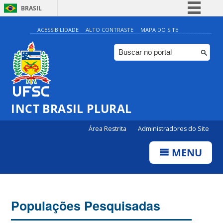
BRASIL
Simplifique!
ACESSIBILIDADE
ALTO CONTRASTE
MAPA DO SITE
Comunica BR
Participe
Acesso à informação
Legislação
INCT BRASIL PLURAL
Canais
Área Restrita
Administradores do Site
MENU
Populações Pesquisadas