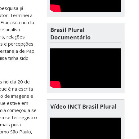
pesquisa já
utor. Terminei a
Francisco no dia
Brasil Plural
e analiso
s, relações
Documentário
cas e percepções
 sertaneja de Pão
isa tinha sido
is no dia 20 de
 que é na escrita
ão de imagens e
que estive em
Vídeo INCT Brasil Plural
mia começou a se
a se ter registro
 mais pura
omo São Paulo,