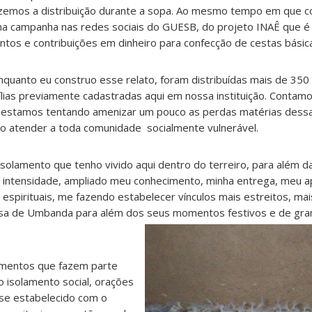
azemos a distribuição durante a sopa. Ao mesmo tempo em que
uma campanha nas redes sociais do GUESB, do projeto INAÊ que é
entos e contribuições em dinheiro para confecção de cestas básic
quanto eu construo esse relato, foram distribuídas mais de 350 
mílias previamente cadastradas aqui em nossa instituição. Contam
s, estamos tentando amenizar um pouco as perdas matérias dessas
o atender a toda comunidade socialmente vulnerável.
olamento que tenho vivido aqui dentro do terreiro, para além d
 intensidade, ampliado meu conhecimento, minha entrega, meu 
spirituais, me fazendo estabelecer vínculos mais estreitos, mai
casa de Umbanda para além dos seus momentos festivos e de gr
imentos que fazem parte
 isolamento social, orações
 se estabelecido com o