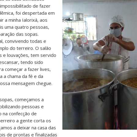
mpossibilitado de fazer
dêmica, foi despertada em
r a minha Ialorixá, aos
mais uma quatro pessoas,
paração das sopas.
l, convivendo todas e
plo do terreiro. O salão
s e louvações, tem servido
escansar, tendo sido
a começar a fazer lives,
a a chama da fé e da
 nossa mensagem chegue.
e sopas, começamos a
obilizando pessoas e
o na confecção de
terreiro a gente corta os
çamos a deixar na casa das
ois de prontas e finalizadas