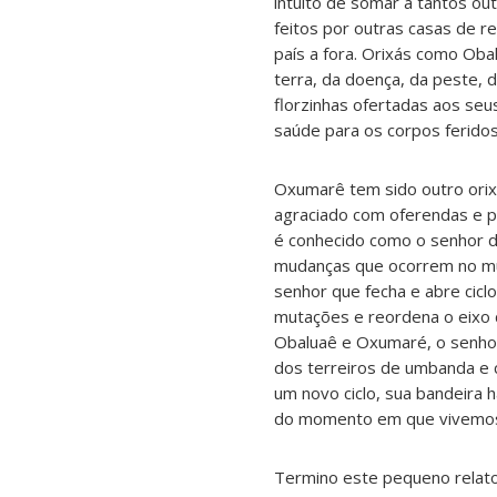
intuito de somar a tantos ou
feitos por outras casas de rel
país a fora. Orixás como Ob
terra, da doença, da peste, 
florzinhas ofertadas aos seu
saúde para os corpos feridos
Oxumarê tem sido outro orix
agraciado com oferendas e p
é conhecido como o senhor 
mudanças que ocorrem no mu
senhor que fecha e abre cicl
mutações e reordena o eixo 
Obaluaê e Oxumaré, o senho
dos terreiros de umbanda e
um novo ciclo, sua bandeira 
do momento em que vivemo
Termino este pequeno relato