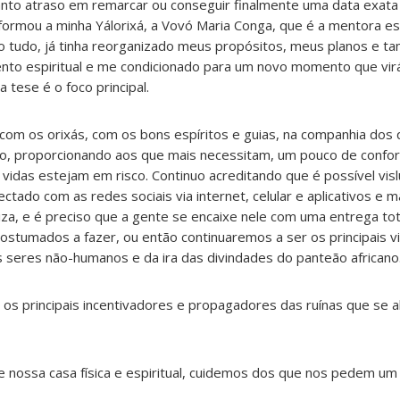
nto atraso em remarcar ou conseguir finalmente uma data exata
formou a minha Yálorixá, a Vovó Maria Conga, que é a mentora esp
do tudo, já tinha reorganizado meus propósitos, meus planos e
to espiritual e me condicionado para um novo momento que vir
 tese é o foco principal.
com os orixás, com os bons espíritos e guias, na companhia dos 
, proporcionando aos que mais necessitam, um pouco de confort
idas estejam em risco. Continuo acreditando que é possível vis
ado com as redes sociais via internet, celular e aplicativos e m
za, e é preciso que a gente se encaixe nele com uma entrega to
ostumados a fazer, ou então continuaremos a ser os principais v
seres não-humanos e da ira das divindades do panteão africano
os principais incentivadores e propagadores das ruínas que se 
e nossa casa física e espiritual, cuidemos dos que nos pedem um