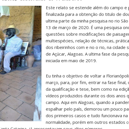
Este relato se estende além do campo e 
finalizada para a obtenção do titulo de do
ultima parte da minha pesquisa no rio São 
13 de março de 2020. É uma pesquisa ond
questões sobre modificações de paisagen
multiespécies, relação de técnicas, práti
dos ribeirinhos com e no o rio, na cidade
de Açúcar, Alagoas. A ultima fase da pesqu
iniciada em maio de 2019.
Eu tinha o objetivo de voltar a Florianópol
março, para, por fim, entrar na fase final,
da qualificação e tese, bem como na ediç
vídeos produzidos durante os dois anos 
campo. Aqui em Alagoas, quando a pande
espalhar pelo país, demorou um pouco par
dos primeiros casos e tudo funcionava na
normalidade, porém em outros estados c
Santa Catarina, já apresentavam seus altos números.