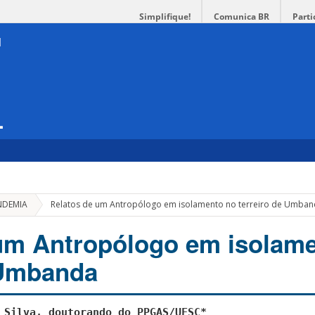
Simplifique!
Comunica BR
Parti
L
NDEMIA
Relatos de um Antropólogo em isolamento no terreiro de Umba
um Antropólogo em isolam
 Umbanda
 Silva, doutorando do PPGAS/UFSC*