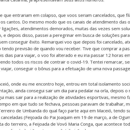
e que entrariam em colapso, que voos seriam cancelados, que fi
 os cantos. Do mesmo modo que os canais de atendimento das 
 ligações, atendimentos demorados, muitas das vezes sem soluç
, e depois disso, passei a peregrinar em busca de soluções par
em conseguir êxito. Remarquei voo que depois foi cancelado, at
 tendo previsão de quando vou receber. Tive que comprar a pa
s dias para viajar, o voo foi alterado e eu iria passar 12 horas 
endo todos os riscos de contrair o covid-19. Tentei remarcar, s
e viajar, conseguir o bônus para a efetuação de uma nova passag
eió, onde eu me encontro hoje, entrou em total isolamento socia
ção, ainda consegui sair um dia para pedalar na orla, depois o
i mais sair para a realização de atividades esportivas, mesmo 
tempo em que tudo se fechava, pessoas paravam de trabalhar, 
erreiro de Umbanda do qual faço parte aqui em Maceió, tendo s
as canceladas (Feijoada do Pai Joaquim em 19 de março, a de Ogum
a do terreiro, a Feijoada de Vovó Maria Conga, que acontece tod