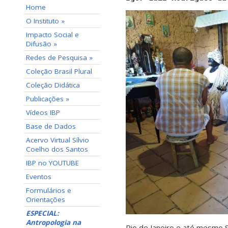
Home
O Instituto »
Impacto Social e
Difusão »
Redes de Pesquisa »
Coleção Brasil Plural
Coleção Didática
Publicações »
Vídeos IBP
Base de Dados
Acervo Virtual Sílvio
Coelho dos Santos
IBP no YOUTUBE
Eventos
Formulários e
Orientações
ESPECIAL:
Antropologia na
Rio de Janeiro e até mesmo 