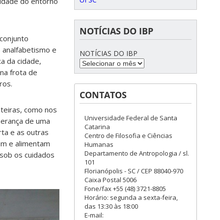
nidade do entorno
NOTÍCIAS DO IBP
 conjunto
e analfabetismo e
NOTÍCIAS DO IBP
a da cidade,
na frota de
ros.
CONTATOS
nteiras, como nos
Universidade Federal de Santa
perança de uma
Catarina
ta e as outras
Centro de Filosofia e Ciências
em e alimentam
Humanas
Departamento de Antropologia / sl.
, sob os cuidados
101
Florianópolis - SC / CEP 88040-970
Caixa Postal 5006
Fone/fax +55 (48) 3721-8805
Horário: segunda a sexta-feira,
das 13:30 às 18:00
E-mail: