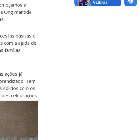
 começamos a
 a Ong mantida
as.
cestas básicas e
os com a ajuda de
 famílias.
as ações já
aprendizado. Tem
s sólidos com os
andes celebrações