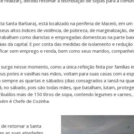
 realizar), decidiu retomar a distribuição de sopas para a comu
a Santa Barbara), está localizado na periferia de Maceió, em um
seus altos índices de violência, de pobreza, de marginalização, d
 trabalham como diaristas e empregadas domesticas na parte baix
aias da capital. E por conta das medidas de isolamento e redução 
 ficar sem emprego e renda, bem como seus maridos, companhei
a surge nesse momento, como a única refeição feita por famílias i
us potes e vasilhas nas mãos, voltam para suas casas com a es
a sempre as quartas e sábados (dias consagrados a Iansã na quar
, no sábado, pois são todas mães, que batalham, lutam, proteg
stribuídos mais de 150 litros de sopa, contendo legumes e carnes
bém é Chefe de Cozinha.
 de retornar a Santa
as as suas atividades