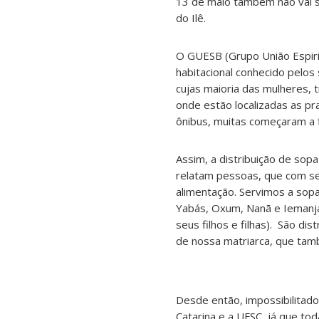
13 de maio também não vai se
do Ilê.
O GUESB (Grupo União Espirit
habitacional conhecido pelos 
cujas maioria das mulheres,
onde estão localizadas as pr
ônibus, muitas começaram a
Assim, a distribuição de sop
relatam pessoas, que com se
alimentação. Servimos a sop
Yabás, Oxum, Nanã e Iemanjá
seus filhos e filhas). São di
de nossa matriarca, que tam
Desde então, impossibilitado
Catarina e a UFSC, já que tod