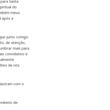
 para Santa
iritual do
 também meus
á após a
que junto comigo
o, de atenção,
lumbrar mais para
ais convidativo e
talmente
ilões de nós
.
alastram com o
 mínimo de