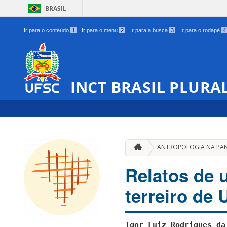
BRASIL
Ir para o conteúdo
1
Ir para o menu
2
Ir para a busca
3
Ir para o rodapé
4
INCT BRASIL PLURA
ANTROPOLOGIA NA PA
Relatos de 
terreiro de
Igor Luiz Rodrigues da