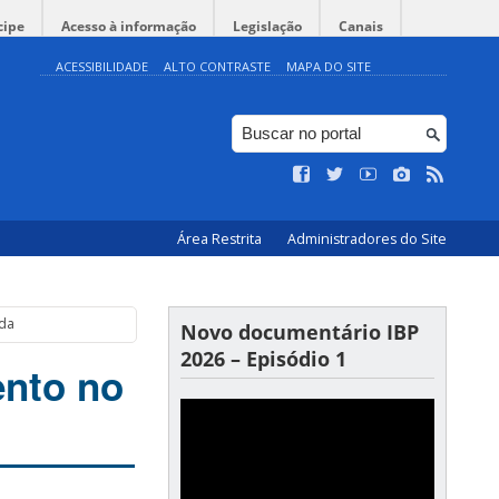
cipe
Acesso à informação
Legislação
Canais
ACESSIBILIDADE
ALTO CONTRASTE
MAPA DO SITE
Área Restrita
Administradores do Site
nda
Novo documentário IBP
2026 – Episódio 1
ento no