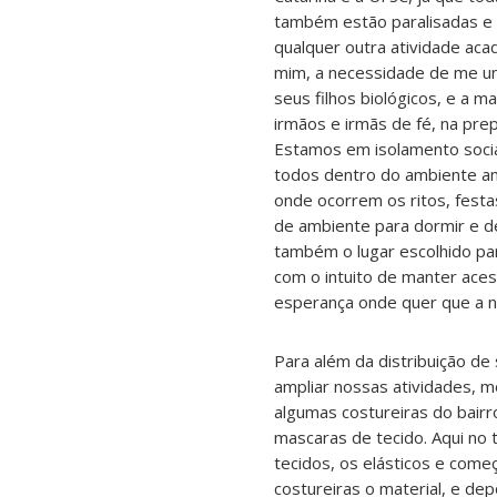
também estão paralisadas e i
qualquer outra atividade aca
mim, a necessidade de me uni
seus filhos biológicos, e a 
irmãos e irmãs de fé, na pre
Estamos em isolamento socia
todos dentro do ambiente am
onde ocorrem os ritos, festa
de ambiente para dormir e d
também o lugar escolhido par
com o intuito de manter aces
esperança onde quer que a
Para além da distribuição d
ampliar nossas atividades, m
algumas costureiras do bairr
mascaras de tecido. Aqui no 
tecidos, os elásticos e come
costureiras o material, e dep