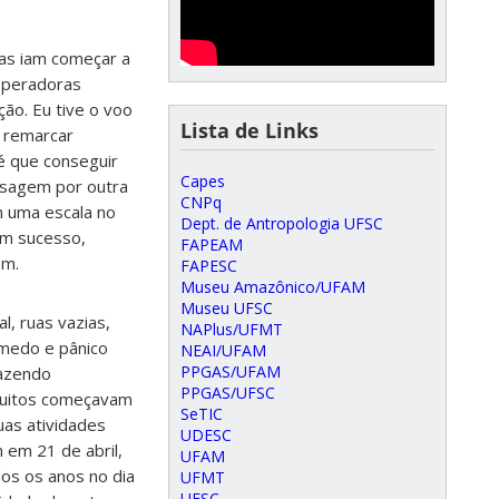
las iam começar a
operadoras
ão. Eu tive o voo
Lista de Links
a remarcar
é que conseguir
Capes
ssagem por outra
CNPq
em uma escala no
Dept. de Antropologia UFSC
em sucesso,
FAPEAM
em.
FAPESC
Museu Amazônico/UFAM
Museu UFSC
l, ruas vazias,
NAPlus/UFMT
 medo e pânico
NEAI/UFAM
PPGAS/UFAM
fazendo
PPGAS/UFSC
muitos começavam
SeTIC
uas atividades
UDESC
 em 21 de abril,
UFAM
os os anos no dia
UFMT
UFSC