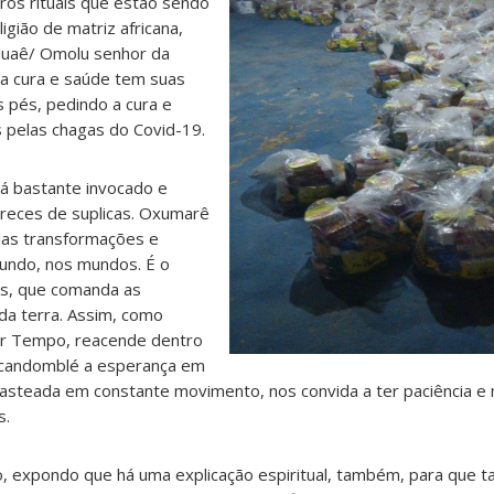
tros rituais que estão sendo
igião de matriz africana,
aluaê/ Omolu senhor da
da cura e saúde tem suas
s pés, pedindo a cura e
 pelas chagas do Covid-19.
á bastante invocado e
reces de suplicas. Oxumarê
das transformações e
ndo, nos mundos. É o
os, que comanda as
da terra. Assim, como
r Tempo, reacende dentro
 candomblé a esperança em
hasteada em constante movimento, nos convida a ter paciência e 
s.
, expondo que há uma explicação espiritual, também, para que t