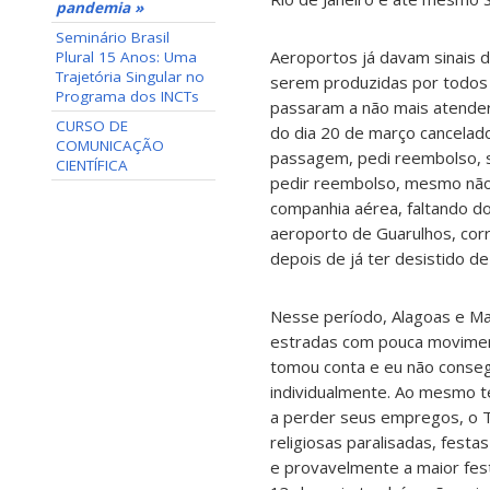
pandemia »
Seminário Brasil
Aeroportos já davam sinais d
Plural 15 Anos: Uma
Trajetória Singular no
serem produzidas por todos
Programa dos INCTs
passaram a não mais atender
CURSO DE
do dia 20 de março cancelado
COMUNICAÇÃO
passagem, pedi reembolso, s
CIENTÍFICA
pedir reembolso, mesmo não
companhia aérea, faltando doi
aeroporto de Guarulhos, corr
depois de já ter desistido d
Nesse período, Alagoas e Mac
estradas com pouca movimenta
tomou conta e eu não consegu
individualmente. Ao mesmo 
a perder seus empregos, o T
religiosas paralisadas, fest
e provavelmente a maior fest