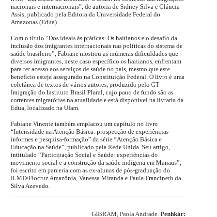
nacionais e internacionais”, de autoria de Sidney Silva e Gláucia
Assis, publicado pela Editora da Universidade Federal do
Amazonas (Edua).
Com o título “Dos ideais às práticas: Os haitianos e o desafio da
inclusão dos imigrantes internacionais nas políticas do sistema de
saúde brasileiro”, Fabiane mostrou as inúmeras dificuldades que
diversos imigrantes, neste caso específico os haitianos, enfrentam
para ter acesso aos serviços de saúde no país, mesmo que este
benefício esteja assegurado na Constituição Federal. O livro é uma
coletânea de textos de vários autores, produzido pelo GT
Imigração do Instituto Brasil Plural, cujo pano de fundo são as
correntes migratórias na atualidade e está disponível na livraria da
Edua, localizado na Ufam.
Fabiane Vinente também emplacou um capítulo no livro
“Intensidade na Atenção Básica: prospecção de experiências
informes e pesquisa-formação” da série “Atenção Básica e
Educação na Saúde”, publicado pela Rede Unida. Seu artigo,
intitulado “Participação Social e Saúde: experiências do
movimento social e a construção da saúde indígena em Manaus”,
foi escrito em parceria com as ex-alunas de pós-graduação do
ILMD/Fiocruz Amazônia, Vanessa Miranda e Paula Francineth da
Silva Azevedo.
GIBRAM, Paola Andrade.
Penhkár: