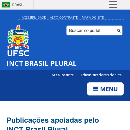
BRASIL
Simplifique!
ACESSIBILIDADE
ALTO CONTRASTE
MAPA DO SITE
Comunica BR
Participe
Acesso à informação
Legislação
INCT BRASIL PLURAL
Canais
Área Restrita
Administradores do Site
MENU
Publicações apoiadas pelo
INCT Brasil Plural