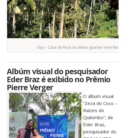
Opy – Casa de Reza da aldeia guarani Yynn Moroti Wherá (𝐌’𝐁
Albúm visual do pesquisador
Eder Braz é exibido no Prêmio
Pierre Verger
O álbum visual
“Zeza do Coco –
Raízes do
Quilombo”, de
Éder Braz,
pesquisador do