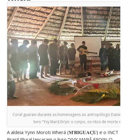
Coral guarani durante as homenagens ao antropólogo Daniel Kuaray 
livro “Yvy Marã En’yn: o corpo, os ritos de morte e a pande
A aldeia Yynn Moroti Wherá (𝐌’𝐁𝐈𝐆𝐔𝐀𝐂̧𝐔) e o INCT
Brasil Plural lançaram o livro “YVY MARÃ EN’YN: O