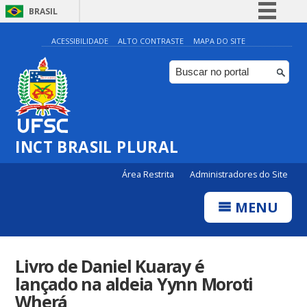
BRASIL
Simplifique!
ACESSIBILIDADE
ALTO CONTRASTE
MAPA DO SITE
Comunica BR
Participe
Acesso à informação
Legislação
INCT BRASIL PLURAL
Canais
Área Restrita
Administradores do Site
MENU
Livro de Daniel Kuaray é
lançado na aldeia Yynn Moroti
Wherá