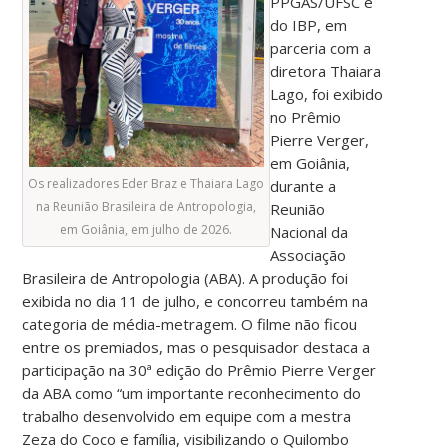
PPGAS/UFSC e
do IBP, em
parceria com a
diretora Thaiara
Lago, foi exibido
no Prêmio
Pierre Verger,
em Goiânia,
Os realizadores Eder Braz e Thaiara Lago
durante a
na Reunião Brasileira de Antropologia,
Reunião
em Goiânia, em julho de 2026.
Nacional da
Associação
Brasileira de Antropologia (ABA). A produção foi
exibida no dia 11 de julho, e concorreu também na
categoria de média-metragem. O filme não ficou
entre os premiados, mas o pesquisador destaca a
participação na 30ª edição do Prêmio Pierre Verger
da ABA como “um importante reconhecimento do
trabalho desenvolvido em equipe com a mestra
Zeza do Coco e família, visibilizando o Quilombo